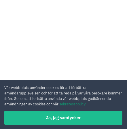
Vår webbplats använder cookies för att förbättra
användarupplevelsen och för att ta reda på var våra besökare kommer
ifrån. Genom att fortsätta använda vår webbplats godkänner du
användningen av cookies och vår
sekretesspolicy
Ja, jag samtycker