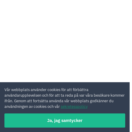
Vår webbplats använder cookies för att förbättra
användarupplevelsen och för att ta reda på var våra besökare kommer
ifrån. Genom att fortsätta använda vår webbplats godkänner du
användningen av cookies och vår
sekretesspolicy
Ja, jag samtycker