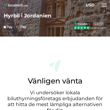
USD
Hyrbil i Jordanien
4.8 / 5
4509 reviews
Vänligen vänta
Vi undersöker lokala
biluthyrningsföretags erbjudanden för
att hitta de mest lämpliga alternativen