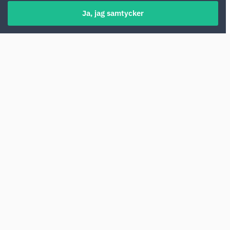
Ja, jag samtycker
Localrent erbjuder biluthyrningstjänster i
Jordanien. På vår webbplats hittar du
dussintals av de bästa erbjudandena från
lokala uthyrningsföretag. Jämför villkoren