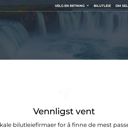
VELG EN RETNING
BILUTLEIE
OM SE
Vennligst vent
okale bilutleiefirmaer for å finne de mest pas