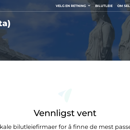
VELG EN RETNING
BILUTLEIE
OM SE
ta)
Vennligst vent
okale bilutleiefirmaer for å finne de mest pas