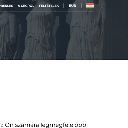
EUR
BÉRLÉS
A CÉGRŐL
FELTÉTELEK
 az Ön számára legmegfelelőbb