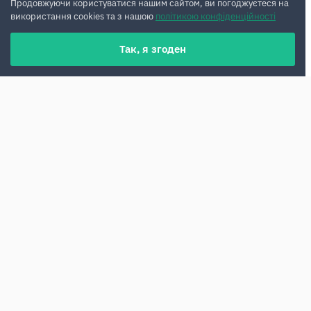
Продовжуючи користуватися нашим сайтом, ви погоджуєтеся на
використання cookies та з нашою
політикою конфіденційності
Так, я згоден
Оренда авто в Малазі без депозиту стає
дедалі популярнішою. Мандрівники