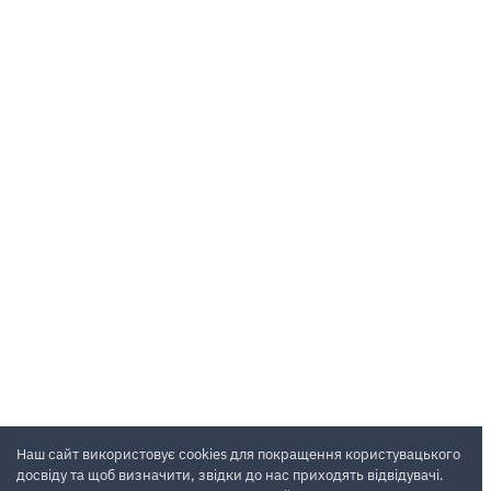
Наш сайт використовує cookies для покращення користувацького
досвіду та щоб визначити, звідки до нас приходять відвідувачі.