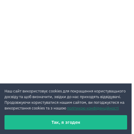
Наш сайт використовує cookies для покращення користувацького
досвіду та щоб визначити, звідки до нас приходять відвідувачі.
Продовжуючи користуватися нашим сайтом, ви погоджуєтеся на
використання cookies та з нашою
політикою конфіденційності
Так, я згоден