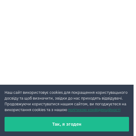
Наш сайт використовує cookies для покращення користувацького
досвіду та щоб визначити, звідки до нас приходять відвідувачі.
Продовжуючи користуватися нашим сайтом, ви погоджуєтеся на
використання cookies та з нашою
політикою конфіденційності
Так, я згоден