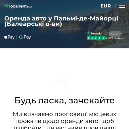
EUR
Оренда авто у Пальмі-де-Майорці
(Балеарські о-ви)
4.8 / 5
4509 reviews
Будь ласка, зачекайте
Ми вивчаємо пропозиції місцевих
прокатів щодо оренди авто, щоб
підібрати для вас найвідповідніші