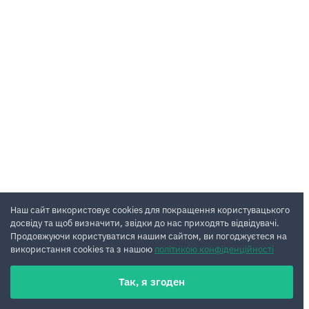
Наш сайт використовує cookies для покращення користувацького
досвіду та щоб визначити, звідки до нас приходять відвідувачі.
Продовжуючи користуватися нашим сайтом, ви погоджуєтеся на
використання cookies та з нашою
політикою конфіденційності
Так, я згоден