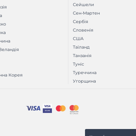
Сейшели
зія
Сен-Мартен
а
Сербія
кко
Словенія
ика
США
чина
Таїланд
Зеландія
Танзанія
Туніс
Туреччина
нна Корея
Угорщина