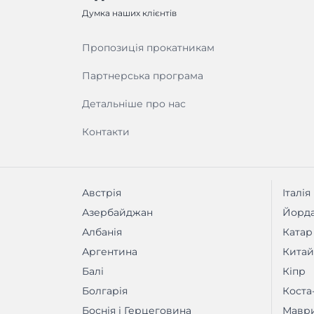
Думка наших клієнтів
Пропозиція прокатникам
Партнерська програма
Детальніше про нас
Контакти
Австрія
Італія
Азербайджан
Йорда
Албанія
Катар
Аргентина
Китай
Балі
Кіпр
Болгарія
Коста
Боснія і Герцеговина
Маври