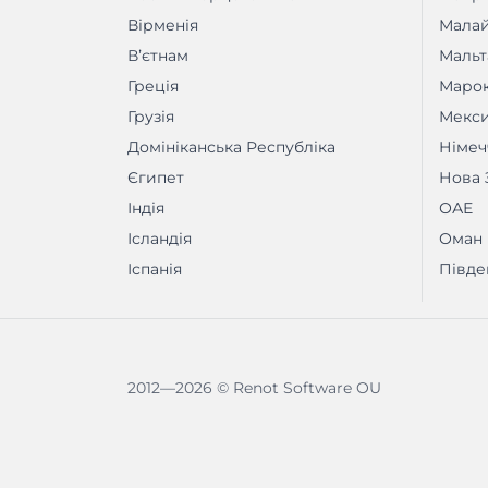
Вірменія
Малай
Вʼєтнам
Мальт
Греція
Маро
Грузія
Мекс
Домініканська Республіка
Німеч
Єгипет
Нова 
Індія
ОАЕ
Ісландія
Оман
Іспанія
Півде
2012—2026 © Renot Software OU