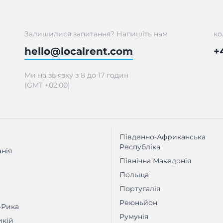
Залишилися запитання? Напишіть нам
ко
hello@localrent.com
+
Ми на зв’язку з 8 до 17 годин
(GMT +02:00)
Південно-Африканська
Республіка
нія
Північна Македонія
Польща
Португалія
Реюньйон
-Рика
Румунія
кій