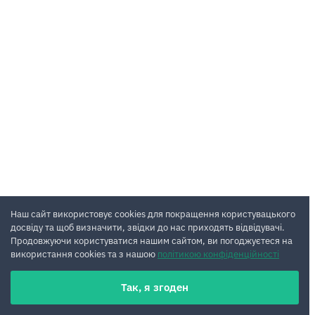
Наш сайт використовує cookies для покращення користувацького
досвіду та щоб визначити, звідки до нас приходять відвідувачі.
Продовжуючи користуватися нашим сайтом, ви погоджуєтеся на
використання cookies та з нашою
політикою конфіденційності
Так, я згоден