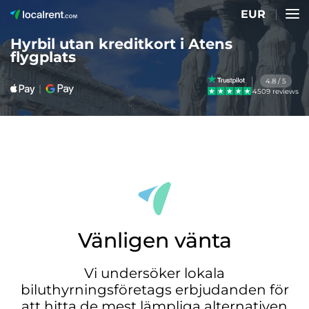
EUR
Hyrbil utan kreditkort i Atens
flygplats
4.8 / 5
4509 reviews
Vänligen vänta
Vi undersöker lokala
biluthyrningsföretags erbjudanden för
att hitta de mest lämpliga alternativen