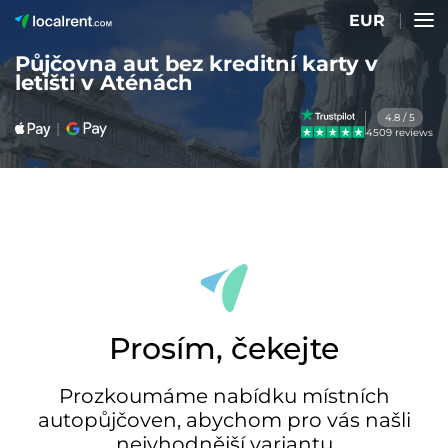
EUR
Půjčovna aut bez kreditní karty v
letišti v Aténách
4.8 / 5
4509 reviews
Prosím, čekejte
Prozkoumáme nabídku místních
autopůjčoven, abychom pro vás našli
nejvhodnější variantu