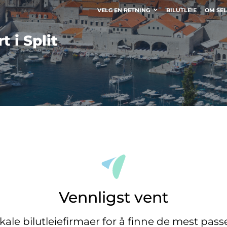
VELG EN RETNING
BILUTLEIE
OM SE
t i Split
Vennligst vent
okale bilutleiefirmaer for å finne de mest pas