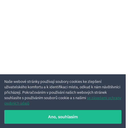
Naše webové stránky používají soubory cookies ke zlepšení
uživatelského komfortu a k identifikaci místa, odkud k nám návštěvníci
přicházejí. Pokračováním v používání našich webových stránek
souhlasíte s používáním souborů cookie a s našimi
se zásadami ochrany
osobních údajů
Ano, souhlasím