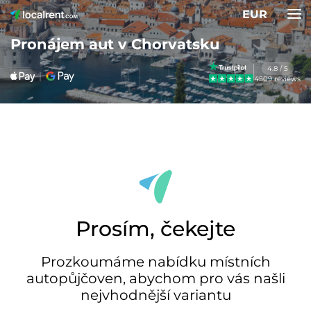
EUR
Pronájem aut v Chorvatsku
4.8 / 5
4509 reviews
Prosím, čekejte
Prozkoumáme nabídku místních
autopůjčoven, abychom pro vás našli
nejvhodnější variantu