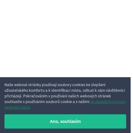
Naše webové stránky používají soubory cookies ke zlepšení
uživatelského komfortu a k identifikaci místa, odkud k nám návštěvníci
přicházejí. Pokračováním v používání našich webových stránek
souhlasíte s používáním souborů cookie a s našimi
se zásadami ochrany
osobních údajů
Ano, souhlasím