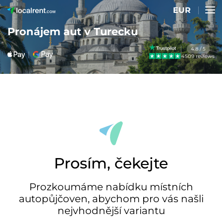
EUR
Pronájem aut v Turecku
4.8 / 5
4509 reviews
Prosím, čekejte
Prozkoumáme nabídku místních
autopůjčoven, abychom pro vás našli
nejvhodnější variantu