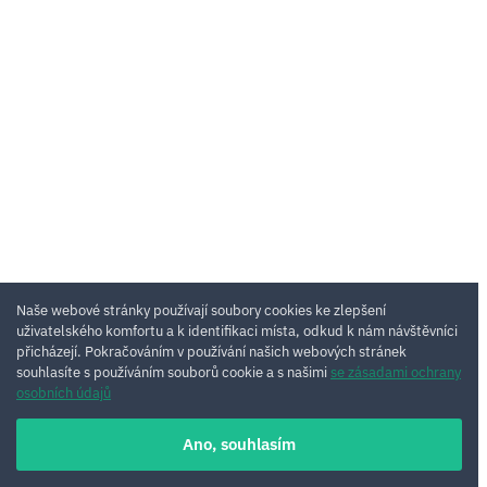
Naše webové stránky používají soubory cookies ke zlepšení
uživatelského komfortu a k identifikaci místa, odkud k nám návštěvníci
přicházejí. Pokračováním v používání našich webových stránek
souhlasíte s používáním souborů cookie a s našimi
se zásadami ochrany
osobních údajů
Ano, souhlasím