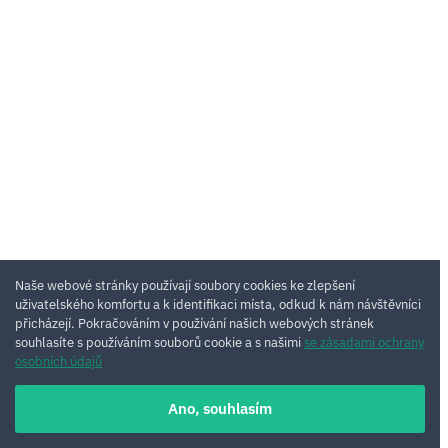
Naše webové stránky používají soubory cookies ke zlepšení
uživatelského komfortu a k identifikaci místa, odkud k nám návštěvníci
přicházejí. Pokračováním v používání našich webových stránek
souhlasíte s používáním souborů cookie a s našimi
se zásadami ochrany
osobních údajů
Ano, souhlasím