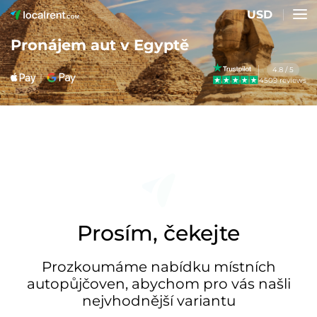
USD
Pronájem aut v Egyptě
4.8 / 5
4509 reviews
Prosím, čekejte
Prozkoumáme nabídku místních
autopůjčoven, abychom pro vás našli
nejvhodnější variantu