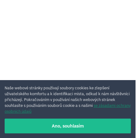
Naše webové stránky používají soubory cookies ke zlepšení
uživatelského komfortu a k identifikaci místa, odkud k nám návštěvníci
přicházejí. Pokračováním v používání našich webových stránek
souhlasíte s používáním souborů cookie a s našimi
se zásadami ochrany
osobních údajů
Ano, souhlasím