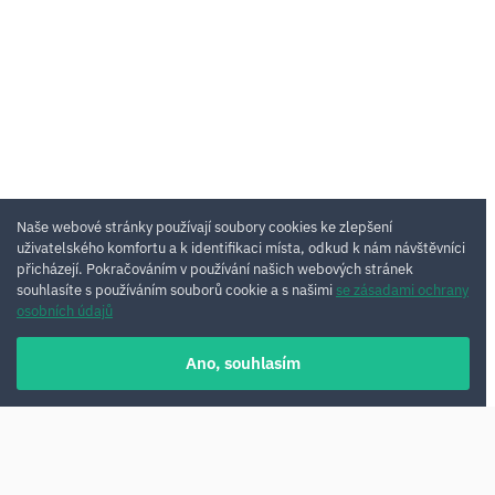
Naše webové stránky používají soubory cookies ke zlepšení
uživatelského komfortu a k identifikaci místa, odkud k nám návštěvníci
přicházejí. Pokračováním v používání našich webových stránek
souhlasíte s používáním souborů cookie a s našimi
se zásadami ochrany
osobních údajů
Ano, souhlasím