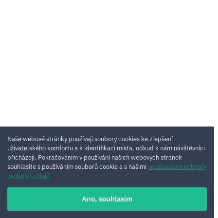
Naše webové stránky používají soubory cookies ke zlepšení
uživatelského komfortu a k identifikaci místa, odkud k nám návštěvníci
přicházejí. Pokračováním v používání našich webových stránek
souhlasíte s používáním souborů cookie a s našimi
se zásadami ochrany
osobních údajů
Ano, souhlasím