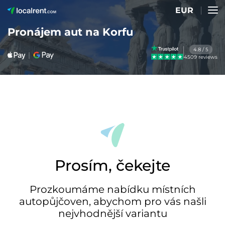
EUR
Pronájem aut na Korfu
4.8 / 5
4509 reviews
Prosím, čekejte
Prozkoumáme nabídku místních
autopůjčoven, abychom pro vás našli
nejvhodnější variantu