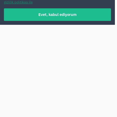
gizlilik politikası ile
Evet, kabul ediyorum
Güneşli Endülüs'e hoş geldiniz! Eğer bir
seyahat planlıyorsanız ve rahat bir ulaşım
yolu arıyorsanız, Malaga'da araç kiralama en