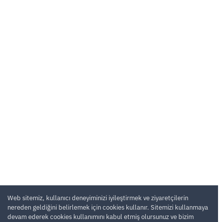
Web sitemiz, kullanıcı deneyiminizi iyileştirmek ve ziyaretçilerin
nereden geldiğini belirlemek için cookies kullanır. Sitemizi kullanmaya
devam ederek cookies kullanımını kabul etmiş olursunuz ve bizim