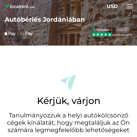
USD
Autóbérlés Jordániában
4.8 / 5
4509 reviews
Kérjük, várjon
Tanulmányozzuk a helyi autókölcsönző
cégek kínálatát, hogy megtaláljuk az Ön
számára legmegfelelőbb lehetőségeket