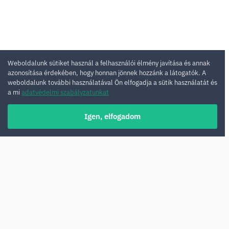
Weboldalunk sütiket használ a felhasználói élmény javítása és annak
azonosítása érdekében, hogy honnan jönnek hozzánk a látogatók. A
weboldalunk további használatával Ön elfogadja a sütik használatát és
a mi
adatvédelmi szabályzatunkat
Igen, elfogadom