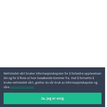
Nettstedet vårt bruker informasjonskapsler for å forbedre opplevelsen
din og for å finne ut hvor besøkende kommer fra. Ved å fortsette å
bruke nettstedet vårt, godtar du vår bruk av informasjonskapsler og
våre
personvernregler
Ja, jeg er enig.