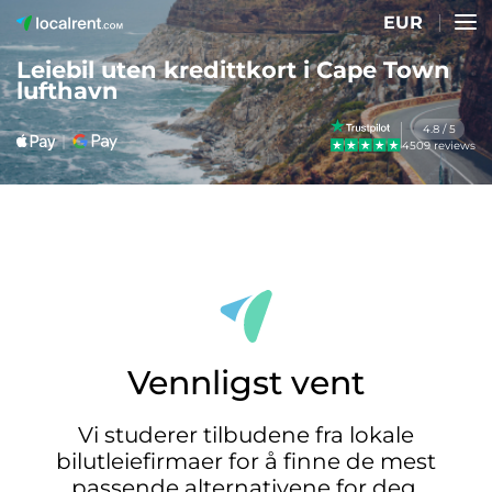
EUR
Leiebil uten kredittkort i Cape Town
lufthavn
4.8 / 5
4509 reviews
Vennligst vent
Vi studerer tilbudene fra lokale
bilutleiefirmaer for å finne de mest
passende alternativene for deg.