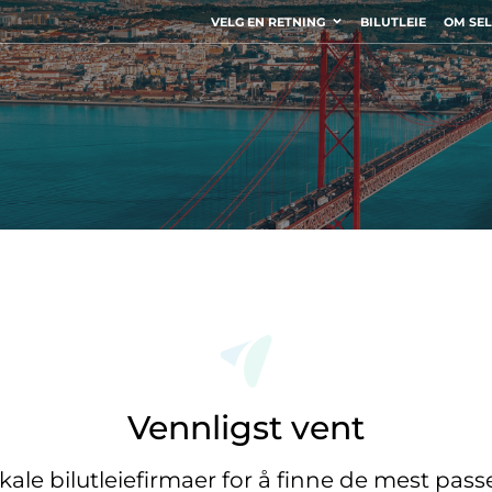
VELG EN RETNING
BILUTLEIE
OM SE
Vennligst vent
okale bilutleiefirmaer for å finne de mest pas