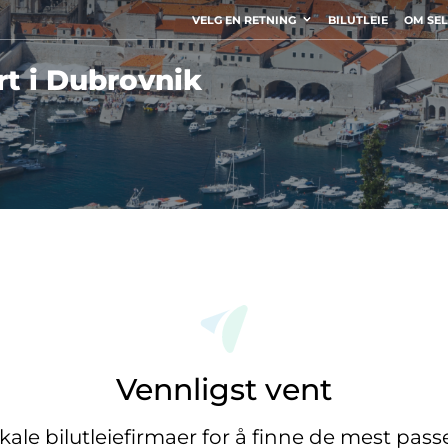
VELG EN RETNING
BILUTLEIE
OM SE
rt i Dubrovnik
Vennligst vent
okale bilutleiefirmaer for å finne de mest pas