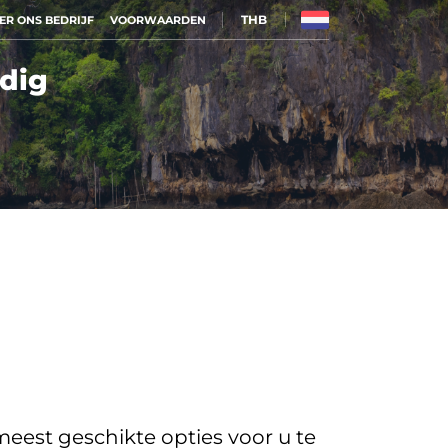
THB
ER ONS BEDRIJF
VOORWAARDEN
dig
eest geschikte opties voor u te