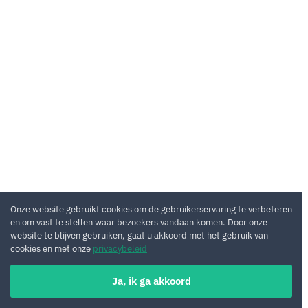
Onze website gebruikt cookies om de gebruikerservaring te verbeteren
en om vast te stellen waar bezoekers vandaan komen. Door onze
website te blijven gebruiken, gaat u akkoord met het gebruik van
cookies en met onze
privacybeleid
Ja, ik ga akkoord