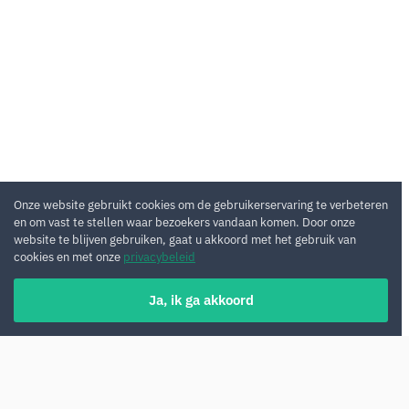
Onze website gebruikt cookies om de gebruikerservaring te verbeteren
en om vast te stellen waar bezoekers vandaan komen. Door onze
website te blijven gebruiken, gaat u akkoord met het gebruik van
cookies en met onze
privacybeleid
Ja, ik ga akkoord