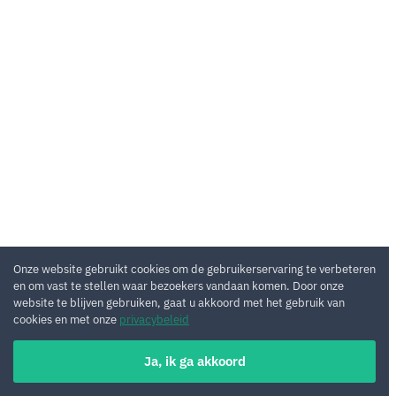
Onze website gebruikt cookies om de gebruikerservaring te verbeteren
en om vast te stellen waar bezoekers vandaan komen. Door onze
website te blijven gebruiken, gaat u akkoord met het gebruik van
cookies en met onze
privacybeleid
Ja, ik ga akkoord