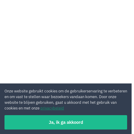
Onze website gebruikt cookies om de gebruikerservaring te verbeteren
en om vast te stellen waar bezoekers vandaan komen. Door onze
website te blijven gebruiken, gaat u akkoord met het gebruik van
cookies en met onze
privacybeleid
Ja, ik ga akkoord