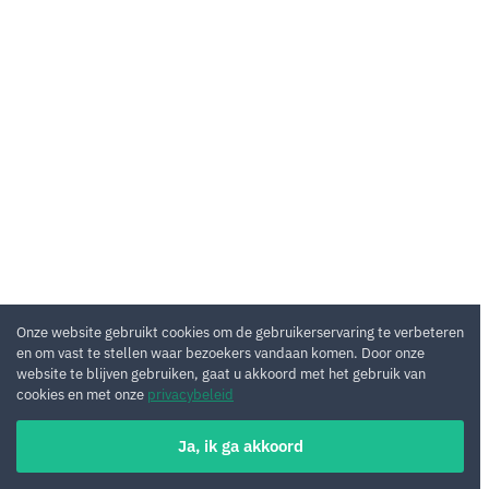
Onze website gebruikt cookies om de gebruikerservaring te verbeteren
en om vast te stellen waar bezoekers vandaan komen. Door onze
website te blijven gebruiken, gaat u akkoord met het gebruik van
cookies en met onze
privacybeleid
Ja, ik ga akkoord