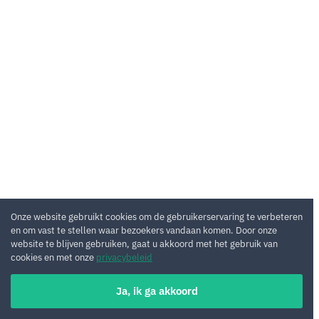
Onze website gebruikt cookies om de gebruikerservaring te verbeteren
en om vast te stellen waar bezoekers vandaan komen. Door onze
website te blijven gebruiken, gaat u akkoord met het gebruik van
cookies en met onze
privacybeleid
Ja, ik ga akkoord