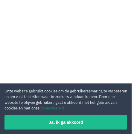
Onze website gebruikt cookies om de gebruikerservaring te verbeteren
en om vast te stellen waar bezoekers vandaan komen. Door onze
website te blijven gebruiken, gaat u akkoord met het gebruik van
cookies en met onze
privacybeleid
Ja, ik ga akkoord