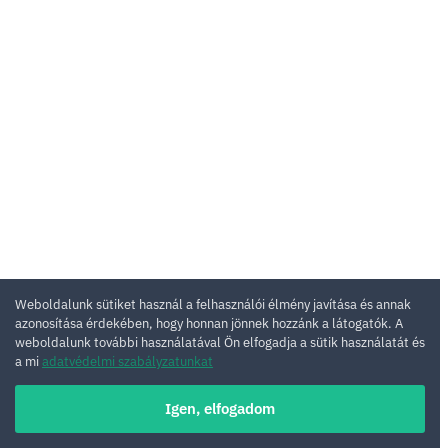
Weboldalunk sütiket használ a felhasználói élmény javítása és annak
azonosítása érdekében, hogy honnan jönnek hozzánk a látogatók. A
weboldalunk további használatával Ön elfogadja a sütik használatát és
a mi
adatvédelmi szabályzatunkat
Igen, elfogadom