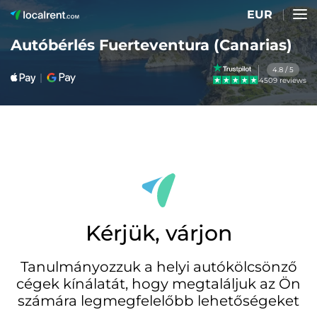
EUR
Autóbérlés Fuerteventura (Canarias)
4.8 / 5
4509 reviews
Kérjük, várjon
Tanulmányozzuk a helyi autókölcsönző
cégek kínálatát, hogy megtaláljuk az Ön
számára legmegfelelőbb lehetőségeket