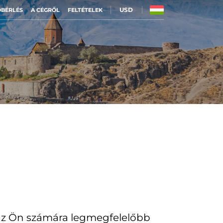
USD
BÉRLÉS
A CÉGRŐL
FELTÉTELEK
 az Ön számára legmegfelelőbb