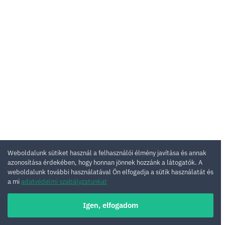
Weboldalunk sütiket használ a felhasználói élmény javítása és annak
azonosítása érdekében, hogy honnan jönnek hozzánk a látogatók. A
weboldalunk további használatával Ön elfogadja a sütik használatát és
a mi
adatvédelmi szabályzatunkat
Igen, elfogadom