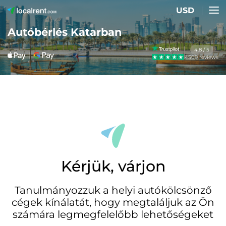
USD
Autóbérlés Katarban
4.8 / 5
4509 reviews
Kérjük, várjon
Tanulmányozzuk a helyi autókölcsönző
cégek kínálatát, hogy megtaláljuk az Ön
számára legmegfelelőbb lehetőségeket