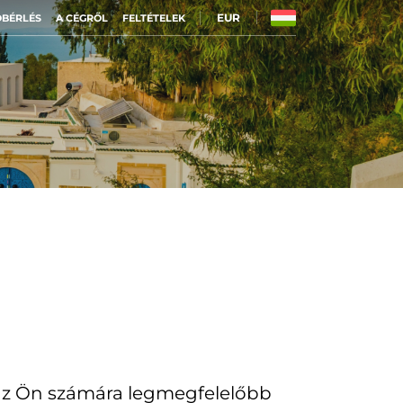
EUR
BÉRLÉS
A CÉGRŐL
FELTÉTELEK
 az Ön számára legmegfelelőbb