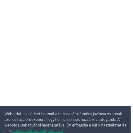
Weboldalunk sütiket használ a felhasználói élmény javítása és annak
azonosítása érdekében, hogy honnan jönnek hozzánk a látogatók. A
weboldalunk további használatával Ön elfogadja a sütik használatát és
a mi
adatvédelmi szabályzatunkat