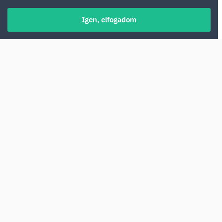
Igen, elfogadom
Üzbegisztánt a legjobb autóval felfedezni:
így nemcsak a híres városokat, mint
Szamarkand vagy Buhara láthatja, hanem