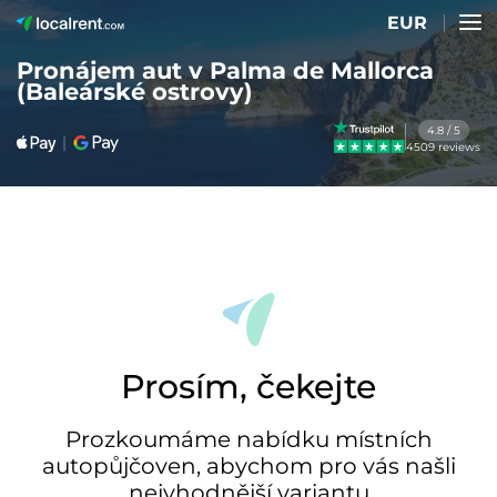
EUR
Pronájem aut v Palma de Mallorca
(Baleárské ostrovy)
4.8 / 5
4509 reviews
Prosím, čekejte
Prozkoumáme nabídku místních
autopůjčoven, abychom pro vás našli
nejvhodnější variantu