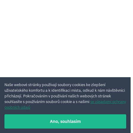
Naše webové stránky používají soubory cookies ke zlepšení
uživatelského komfortu a k identifikaci místa, odkud k nám návštěvníci
přicházejí. Pokračováním v používání našich webových stránek
souhlasíte s používáním souborů cookie a s našimi
se zásadami ochrany
osobních údajů
Ano, souhlasím