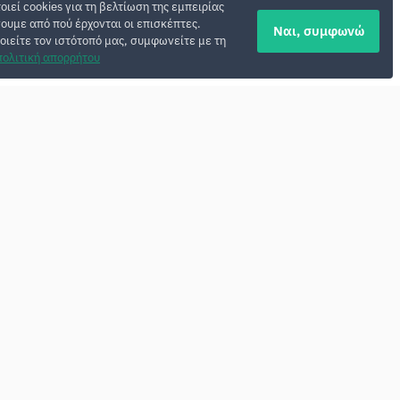
οιεί cookies για τη βελτίωση της εμπειρίας
σουμε από πού έρχονται οι επισκέπτες.
Ναι, συμφωνώ
οιείτε τον ιστότοπό μας, συμφωνείτε με τη
πολιτική απορρήτου