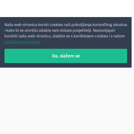
Naša web-stranica koristi cookies radi poboljšanja korisničkog iskustva
i kako bi se utvrdilo odakle nam dolaze posjetitelji. Nastavljajući
koristiti našu web-stranicu, slažete se s korištenjem cookies i s našom
politikom privatnosti
Da, slažem se