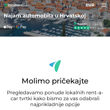
EUR
Najam automobila u Hrvatskoj
4.8 / 5
4509 reviews
Molimo pričekajte
Pregledavamo ponude lokalnih rent-a-
car tvrtki kako bismo za vas odabrali
najprikladnije opcije