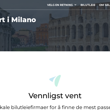
VELG EN RETNING
BILUTLEIE
OM SE
rt i Milano
Vennligst vent
okale bilutleiefirmaer for å finne de mest pas