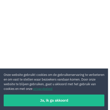
Onze website gebruikt cookies om de gebruikerservaring te verbeteren
en om vast te stellen waar bezoekers vandaan komen. Door onze
website te blijven gebruiken, gaat u akkoord met het gebruik van
cookies en met onze
privacybeleid
Ja, ik ga akkoord