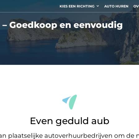
KIES EEN RICHTING
AUTO HUREN
OV
a – Goedkoop en eenvoudig
Even geduld aub
 plaatselijke autoverhuurbedrijven om de m