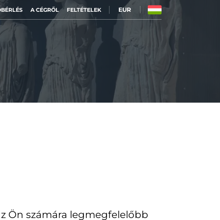
EUR
BÉRLÉS
A CÉGRŐL
FELTÉTELEK
 az Ön számára legmegfelelőbb