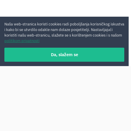
Naša web-stranica koristi cookies radi poboljšanja korisničkog iskustva
i kako bi se utvrdilo odakle nam dolaze posjetitelji. Nastavljajući
koristiti našu web-stranicu, slažete se s korištenjem cookies i s našom
politikom privatnosti
Da, slažem se