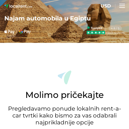
USD
Najam automobila u Egiptu
4.8 / 5
4509 reviews
Molimo pričekajte
Pregledavamo ponude lokalnih rent-a-
car tvrtki kako bismo za vas odabrali
najprikladnije opcije