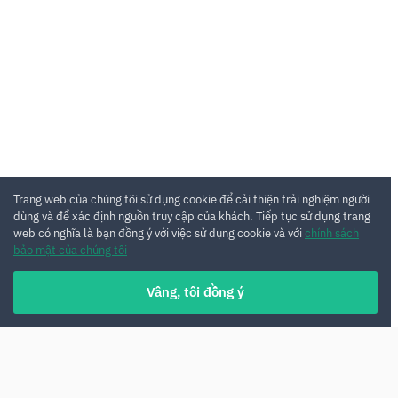
Trang web của chúng tôi sử dụng cookie để cải thiện trải nghiệm người
dùng và để xác định nguồn truy cập của khách. Tiếp tục sử dụng trang
web có nghĩa là bạn đồng ý với việc sử dụng cookie và với
chính sách
bảo mật của chúng tôi
Vâng, tôi đồng ý