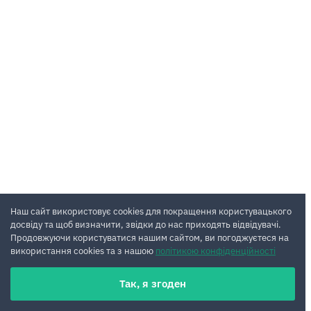
Наш сайт використовує cookies для покращення користувацького
досвіду та щоб визначити, звідки до нас приходять відвідувачі.
Продовжуючи користуватися нашим сайтом, ви погоджуєтеся на
використання cookies та з нашою
політикою конфіденційності
Так, я згоден